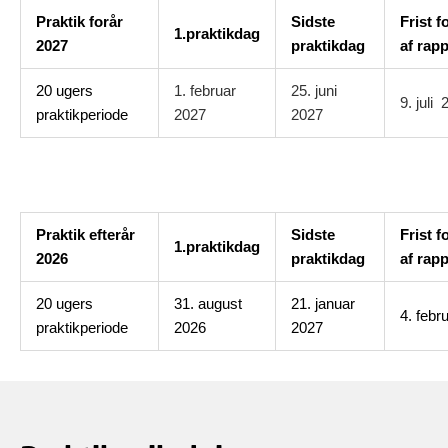
Praktik forår
Sidste
Frist f
1.praktikdag
2027
praktikdag
af rap
20 ugers
1. februar
25. juni
9. juli
praktikperiode
2027
2027
Praktik efterår
Sidste
Frist f
1.praktikdag
2026
praktikdag
af rap
20 ugers
31. august
21. januar
4. febr
praktikperiode
2026
2027