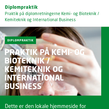
GO TO PRIMARY CONTENT (PRESS ENTER)
Diplompraktik
Praktik på diplomretningerne Kemi- og Bioteknik /
Kemiteknik og International Business
DIPLOMPRAKTIK
PRAKTIK PÅ KEMI- OG
BIOTEKNIK /
KEMITEKNIK OG
INTERNATIONAL
BUSINESS
Dette er den lokale hjemmeside for