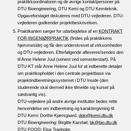
praktikkoordinatoren og de øvrige kontaktpersoner på
DTU Bioengineering, DTU Kemi og DTU Kemiteknik.
Opgaveforslaget diskuteres med DTU-vejlederen. DTU-
vejlederen godkender projektbeskrivelsen.
Praktikanten sørger for udarbejdelse af en
KONTRAKT
FOR INGENIØRPRAKTIK
(findes på praktikkens
hjemmeside) og får den underskrevet af virksomheden
og DTU-vejlederen. Efterfølgende afleveres/sendes den
til Anne Helene Juul (senest ved semesterstart). På
DTU-KT står Anne Helene Juul for at indberette detaljer
om praktikopholdet i den centrale projektbase via
projektindberetningssystemet i DTU Inside (den
studerende skal dermed ikke tilmelde sig kurset på
sædvanlig vis).
DTU-vejledere på andre øvrige institutter bedes rette
henvendelse om indberetning og karaktergivning til:
DTU Kemi: Dorthe Kjærsgaard,
dokj@kemi.dtu.dk
DTU Bioengineering: Birgitte Karsbøl,
bk@bio.dtu.dk
DTU FOOD: Else Tranholm